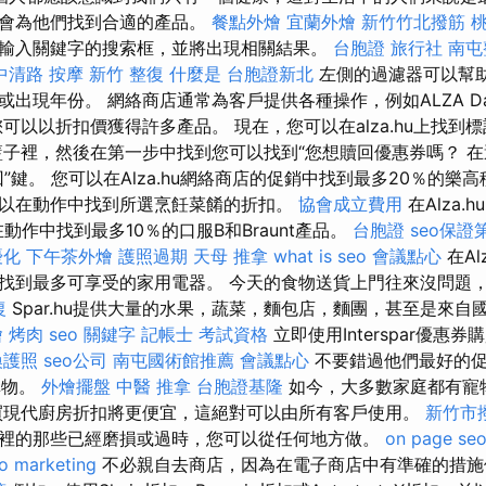
都會為他們找到合適的產品。
餐點外燴
宜蘭外燴
新竹竹北撥筋
桃
輸入關鍵字的搜索框，並將出現相關結果。
台胞證 旅行社
南屯
中清路 按摩
新竹 整復
什麼是
台胞證新北
左側的過濾器可以幫
出現年份。 網絡商店通常為客戶提供各種操作，例如ALZA D
可以以折扣價獲得許多產品。 現在，您可以在alza.hu上找到
籃子裡，然後在第一步中找到您可以找到“您想贖回優惠券嗎？ 
鍵。 您可以在Alza.hu網絡商店的促銷中找到最多20％的樂高積分
以在動作中找到所選烹飪菜餚的折扣。
協會成立費用
在Alza.h
在動作中找到最多10％的口服B和Braunt產品。
台胞證
seo保證
優化
下午茶外燴
護照過期
天母 推拿
what is seo
會議點心
在Al
找到最多可享受的家用電器。 今天的食物送貨上門往來沒問題
復
Spar.hu提供大量的水果，蔬菜，麵包店，麵團，甚至是來自
 烤肉
seo 關鍵字
記帳士 考試資格
立即使用Interspar優惠
換護照
seo公司
南屯國術館推薦
會議點心
不要錯過他們最好的促銷
購物。
外燴擺盤
中醫 推拿
台胞證基隆
如今，大多數家庭都有寵
買現代廚房折扣將更便宜，這絕對可以由所有客戶使用。
新竹市
裡的那些已經磨損或過時，您可以從任何地方做。
on page se
o marketing
不必親自去商店，因為在電子商店中有準確的措施