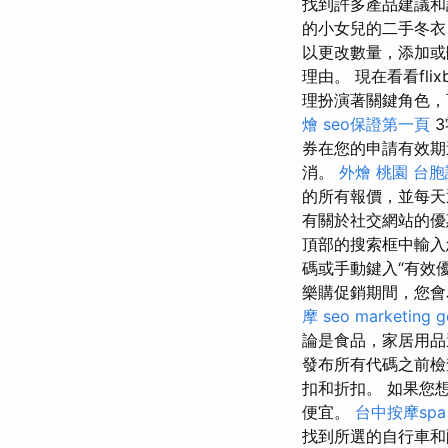
找到許多產品建議和
的小女兒的二手冬衣
以更改數量，添加或
理由。 現在看看fli
理扮演著關鍵角色，可
燴
seo保證第一頁
3
券在您的申請有效期
消。
外燴 桃園
台胞
的所有報價，並每
有關於社交網站的優
頂部的搜索框中輸入
碼或手動鍵入“有效
樂購促銷期間，您
摩
seo marketing
g
論是食品，家居用品
發布所有代碼之前檢
扣和折扣。 如果您想購買
便宜。
台中按摩spa
找到所選的自行車和