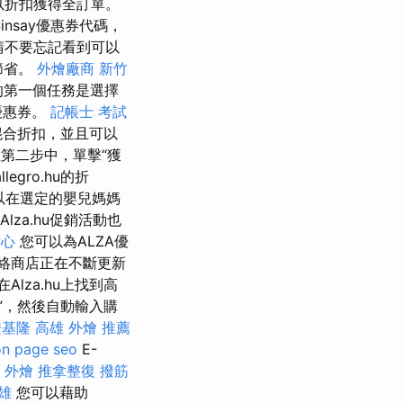
，並以折扣獲得全訂單。
nsay優惠券代碼，
請不要忘記看到可以
節省。
外燴廠商
新竹
第一個任務是選擇
優惠券。
記帳士 考試
混合折扣，並且可以
第二步中，單擊“獲
gro.hu的折
您可以在選定的嬰兒媽媽
lza.hu促銷活動也
點心
您可以為ALZA優
絡商店正在不斷更新
lza.hu上找到高
”，然後自動輸入購
證基隆
高雄 外燴 推薦
on page seo
E-
 外燴
推拿整復
撥筋
雄
您可以藉助