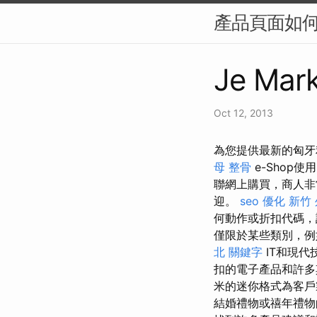
產品頁面如何
Je Mark
Oct 12, 2013
為您提供最新的匈牙
母 整骨
e-Shop
聯網上購買，商人非
迎。
seo 優化
新竹 
何動作或折扣代碼，
僅限於某些類別，例
北
關鍵字
IT和現代
扣的電子產品和許多
米的迷你格式為客
結婚禮物或禧年禮