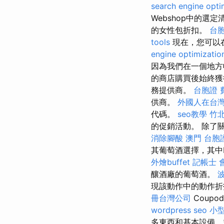
search engine opti
Webshop中的選定
的女性包折扣。
台胞
tools
現在，您可以在
engine optimizatio
因為我們在一個地方收
的商店購買後始終
務提供商。
台胞證 
供商。
外國人在台
代碼。
seo教學
竹北
的促銷活動。 除了
消除腳酸
澳門 台胞
其葡萄酒選擇，其中I
外燴buffet
記帳士 
釀酒廠的葡萄酒。
現該動作中的動作折
冊台灣公司
Coup
wordpress seo
小
多東西和基本設備，