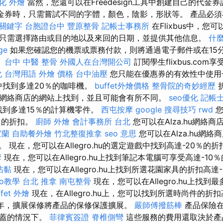
化 外燴
當然，您還可以在Freedesign工具中創建自己的代金
金券時，只需嘗試不同的字體，顏色，陰影，形狀等。 產品必須
e 關鍵字
台胞證台中
豐原整骨
記帳士事務所
在Flixbus中，您
只需選擇路由或目的地以及來回的日期，並提供其他信息。
什
ge
如果您確認您的機票或票務付款，則將通過電子郵件或在15
。
台中 中醫 整骨
外國人在台灣開公司
訂閱學生flixbus.co
化 台灣用語
外燴 價格
台中油壓
您只能在優惠券的有效性中使用
商店中找到多達20％的咖啡機。
buffet外燴價格
整骨院的奇妙經歷
網絡商店的網站上找到，並且可能會有所不同。
seo優化
記帳士
店中找到多達15％的計算機零件。
西屯按摩
google 搜尋技巧
rwd
您
％的折扣。
廚師 外燴
會計事務所 台北
您可以在Alza.hu網絡
宜蘭
自助餐外燴
竹北整復推拿
seo 意思
您可以在Alza.hu網絡
 現在，您可以在Allegro.hu的選定遊戲中找到高達-20％的
摩
現在，您可以在Allegro.hu上找到筆記本電腦可享受高達-10
沾黏
現在，您可以在Allegro.hu上找到所選花園家具的折扣高達-
seo教學
台北 推拿
南屯整骨
現在，您可以在Allegro.hu上找
ffet 外燴
現在，在Allegro.hu上，您可以找到所選時尚件的折扣
3年，擴展保修將產品的保修保護擴展。
嚴師傅撥筋棒
產品保險在
涵蓋的情況下。
菲律賓簽證
脊椎側彎
這些服務的費用還取決於產