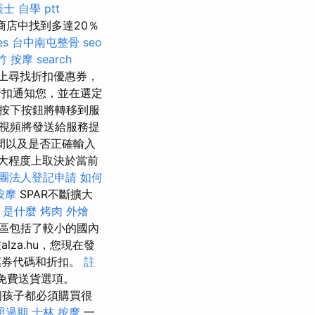
士 自學 ptt
絡商店中找到多達20％
es
台中南屯整骨
seo
竹 按摩
search
網上尋找折扣優惠券，
些折扣通知您，並在選定
按下按鈕將轉移到服
視頻將發送給服務提
間以及是否正確輸入
很大程度上取決於當前
團法人登記申請
如何
按摩
SPAR不斷擴大
o 是什麼
烤肉 外燴
地區包括了較小的國內
za.hu，您現在發
惠券代碼和折扣。
註
的免費送貨選項。
孩子都必須購買很
照過期
士林 按摩
一