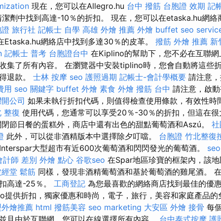
mization
現在，您可以在Allegro.hu
台中 撥筋
台胞證 效期
記帳
清潔劑中找到高達-10％的折扣。 現在，您可以在etaska.hu網
證 旅行社
記帳士 自學
高雄 外燴 推薦
外燴 buffet
seo servic
Etaska.hu網絡店中找到多達30％的皮革。
撥筋
外燴 推薦
新
n
記帳士 普考
台胞證台中
在Kiplino的幫助下，您不必在互聯
集了所有內容。 在瀏覽器中安裝tiplino時，您會自動將這
獲得退款。
士林 按摩
seo
護照過期
記帳士-會計學概要
請注意，
費用
seo 關鍵字
buffet 外燴
素食 外燴
撥筋 台中
請注意，啟動
灣開公司
如果未執行折扣代碼，則值得檢查使用條款，有效性時
 整復
使用代碼，您通常可以享受20％-30％的折扣，但這在
關閉節日餐的蛋糕外，商店中還有出色的甜點葡萄酒和Aszú。
社
證
此外，可以從非酒精版本中選擇除夕叮噹。
台胞證
竹北整復
nterspar大型超市有近600次葡萄酒和閃閃發光的葡萄酒。
se
會計師 差別
外燴 點心
谷歌seo
在Spar地區珍寶的框架內，該
波經堂
鬆筋
同樣，發現非酒精葡萄酒和基於葡萄酒的雞尾酒。 在al
扣高達-25％。
工商登記
為您最喜歡的網絡商店找到最佳的優
odo提供折扣，獨家優惠和時尚，電子，旅行，美容和家庭產品
型外燴推薦
html
撥筋美容
seo marketing
大安區 外燴
接骨
每個
並且由於互聯網，您可以在線選擇所有內容。
台中泰式按摩
護