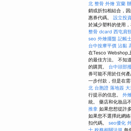
北 整骨
外燴 宜蘭
銷或折扣相結合，
惠券代碼。
設立投
於減少塑料的使用，
整骨 dcard
西屯肩
seo
外燴擺盤
記帳士
台中按摩平價
沾黏
在Tesco Web
的最佳方法。 不知
的購買。
台中頭部
券可能不用於任何
一步付款，但是在需
北
台胞證 落地簽
大
行提示的信息。
外燴
統。 藥店和化妝品
推拿
如果您想從許多品
如果您不選擇此網絡商店
扣代碼。
seo優化
士 稅務相關法規
每