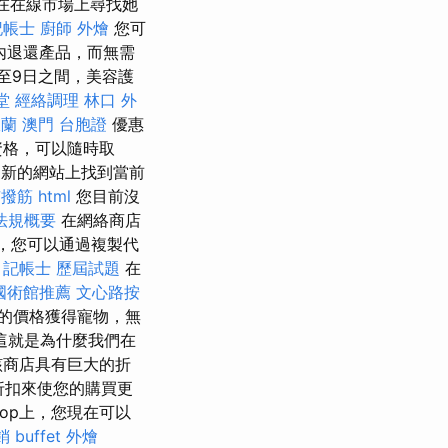
）在在線市場上尋找她
記帳士
廚師 外燴
您可
內退還產品，而無需
至9日之間，美容護
堂
經絡調理
林口 外
宜蘭
澳門 台胞證
優惠
資格，可以隨時取
新的網站上找到當前
市撥筋
html
您目前沒
法規概要
在網絡商店
裡，您可以通過複製代
記帳士 歷屆試題
在
國術館推薦
文心路按
的價格獲得寵物，無
這就是為什麼我們在
該商店具有巨大的折
ark折扣來使您的購買更
hop上，您現在可以
銷
buffet 外燴