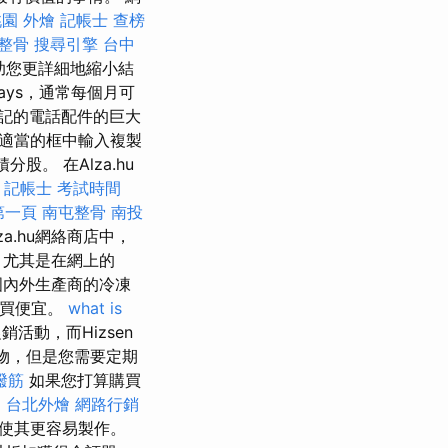
園 外燴
記帳士 查榜
整骨
搜尋引擎
台中
助您更詳細地縮小結
ays，通常每個月可
標記的電話配件的巨大
在適當的框中輸入複製
股。 在Alza.hu
u
記帳士 考試時間
第一頁
南屯整骨
南投
za.hu網絡商店中，
，尤其是在網上的
國內外生產商的冷凍
券購買便宜。
what is
活動，而Hizsen
物，但是您需要定期
撥筋
如果您打算購買
o
台北外燴
網路行銷
使其更容易製作。