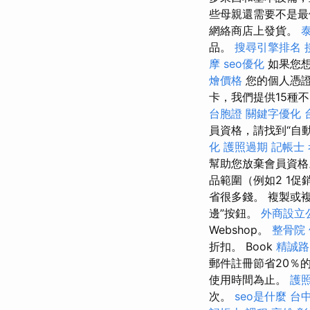
些母親還需要不是最
網絡商店上發貨。
品。
搜尋引擎排名
摩
seo優化
如果您想
燴價格
您的個人憑
卡，我們提供15種
台胞證
關鍵字優化
員資格，請找到“自動
化
護照過期
記帳士
幫助您放棄會員資格
品範圍（例如2 1
省很多錢。 複製或複
邊”按鈕。
外商設立
Webshop。
整骨院
折扣。 Book
精誠路
郵件註冊節省20％
使用時間為止。
護
次。
seo是什麼
台