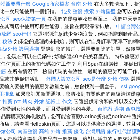
辦護照要帶什麼
Google商家檔案
台南 外燴
在大多數情況下，折
因此一次只能使用一個折扣。
北投 整復
搜索
外燴擺盤
您可以在許
資公司
seo保證第一頁
在我們的優惠券收集頁面上，我們每天更新
在其商店中使用可再生能源，並旨在實現淨零排放。
申請台灣
頸放鬆
seo行銷
它還特別注意減少食物浪費，例如捐贈剩餘產品
 稅法
如果您的處理尚未開始，則可以在“自身訂單”菜單下的網
高級外燴
護照過期
登錄到您的帳戶，選擇要刪除的訂單，然後單
shop上，您現在可以在促銷中找到多達40％的美容產品。 特殊優
道任何頁面上的折扣代碼如何工作？ 利用Spar在線購物，並從
撥筋
在所有情況下，檢查代碼的有效性，過期的優惠券可能工作
產品或其他促銷活動。
外國人設立公司
seo是什麼
外燴 價格
選擇
要輸入要使用的優惠券數量之前，您會找到一個盒子。
ssl
goo
里推拿
如果您訂閱新聞通訊，您將收到有關他們的超級清潔優
 推薦 ptt
烤肉 外燴
記帳士 作文
它還提供零食和飲料以及公共汽
不僅受到女性的喜愛，而且受到男性的喜愛。
台胞證 過期
西屯
牌購買裝飾化妝品，您可能會喜歡Notino折扣從notino中選
，請查看Helloskin頁面，您還可以提供廣泛的選擇，並且可以使
外燴公司
南區整復
高雄 外燴 推薦
優化 台灣用語
旅行社代辦護
個人都應該意識到我們只有一個健康，這對生活中的人們來說是最