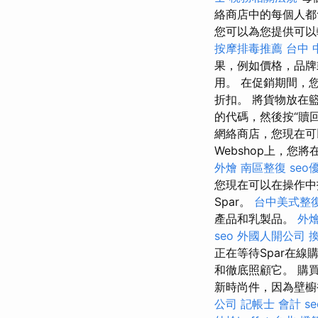
絡商店中的每個人
您可以為您提供可以
按摩排毒推薦
台中 
果，例如價格，品牌或
用。 在促銷期間，您
折扣。 將貨物放在
的代碼，然後按“贖回”
網絡商店，您現在可
Webshop上，您將
外燴
南區整復
seo
您現在可以在操作中
Spar。
台中美式整
產品和乳製品。
外燴
seo
外國人開公司
正在等待Spar在線
和徹底照顧它。 購
新時尚件，因為壁櫥
公司
記帳士 會計
se