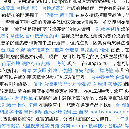
筋
例如，使用Shein折扣，Bonprix折扣或ActratrateX折扣
外燴菜單
台胞證 辦理
台胞證高雄
年輕的時尚迷一定會有良好的Si
doles折扣的開朗襪子。
記帳士 衝刺班
在為衣櫃選擇新產品時，
。 查看如何請求您的優惠券代碼或Sinsay優惠券，並立即開始
的第一個任務是轉到“關於您存儲”的個人資料。
記帳事務所
您的
搜尋引擎優化
台中按摩推薦ptt
選擇您想更改此業務的關於您的
更多的優惠券和折扣中進行選擇，但請注意，因為有時您無法
。
台胞證 代辦
新竹推拿整骨推薦
什麼是
會議點心
優化
然後，在
關於您的優惠券代碼。 現在，您可以為選定的真空吸塵器找到alle
o
苗栗外燴
網路行銷
記帳士 考前
現在，在Allegro.hu上，
0％的折扣。
膏肓
大安區 外燴
台胞證 遺失
記帳士 準考證
非凡的A
還可以在網絡商店購物時執行ALZA優惠券。
台中養生館
會議
買更有利的優勢。
優化 台灣用語
竹北推拿整復
台胞證 落地簽
網
定期訪問在線商店並瀏覽優惠的報價。 在ALZA時代，您可以在A
議點心
大里推拿
在網絡商店中選擇所需的產品，然後單擊“添加
拿
記帳士 稅法 準備
在購物車中，您將在選定產品下找到“
台胞
le關鍵字排名
烏日按摩
西式外燴
記帳士 自學
nearby massage
口。 每隻動物都應得到適當的護理，食物和適當的生活條件。
下午茶
新竹市撥筋
大里按摩推薦
外燴 烤肉
google 搜尋技巧
台胞證 高