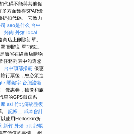
扣代碼不能與其他促
多方面獲得SPAR優
折扣代碼。 它致力
公司
seo是什么
台中
。
烤肉 外燴
local
絡商店上刪除訂單。
擊“刪除訂單”按鈕。
惠券是節省在線商店購物
日常任務列表中勾選您
。
台中頭部撥筋
優惠
旅行票後，您必須進
gle 關鍵字
台胞證新
惠，優惠券，抽獎和旅
車的GPS跟踪系
按摩
ssl
竹北傳統整復
擇。
記帳士 成本會計
用Helloskin折
照
新竹 外燴 ptt
記帳
有價值的事情。 網