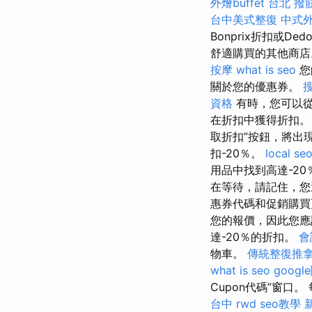
外燴buffet
台北 撥
台中美式整復
中式
Bonprix折扣或De
舒適購買的其他商店
按摩
what is seo
您
關於您的優惠券。
資格
有時，您可以從
在折扣中獲得折扣
取折扣”按鈕，將出現
扣-20％。
local se
用品中找到高達-2
在等待，請記住，您
惠券代碼和促銷購
您的報價，因此您應該
達-20％的折扣。
會
物車。
傳統整復推
what is seo
goog
Cupon代碼”窗
台中
rwd
seo教學