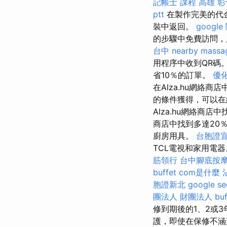
記帳士 課程 高雄
彰
ptt
在製作完美的代
裝中返回。
googl
的步驟中免費訪問，
台中
nearby massa
用程序中收到QR碼
省10％的訂單。
優
在Alza.hu網絡
的條件獲得，可以在
Alza.hu網絡商
商店中找到多達20
廚房用具。
台胞證
TCL電視和家用電器。
筋領行
台中腳底按
buffet
com是什麼
胞證新北
google 
團法人 財團法人
bu
修到期後的1、2或
護，即使在保修不