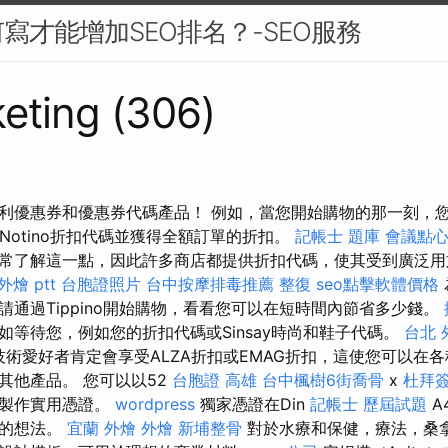
寫才能增加SEO排名？-SEO服務
eting (306)
利優惠券和優惠券代碼產品！ 例如，當您開始購物的那一刻，您可
使用Notino折扣代碼並獲得全額訂單的折扣。
記帳士 題庫
會議點
常了解這一點，因此許多商店都提供折扣代碼，使其受到廣泛用
外燴 ptt
台胞證照片
台中按摩排毒推薦
整復
seo點擊軟體價格
請通過Tippino開始購物，看看您可以在短時間內節省多少錢。
如等待您，例如您的折扣代碼或Sinsay時尚和鞋子代碼。
台北 
技術愛好者肯定會享受ALZA折扣或EMAG折扣，這使您可以在
其他產品。 您可以以52
台胞證 高雄
台中楓樹6街喬骨
x
杜拜
戶製作實用憑證。
wordpress
獨家憑證在Din
記帳士 歷屆試題
A
物的想法。
宜蘭 外燴
外燴
新埔整骨
對於水療和保健，療法，桑