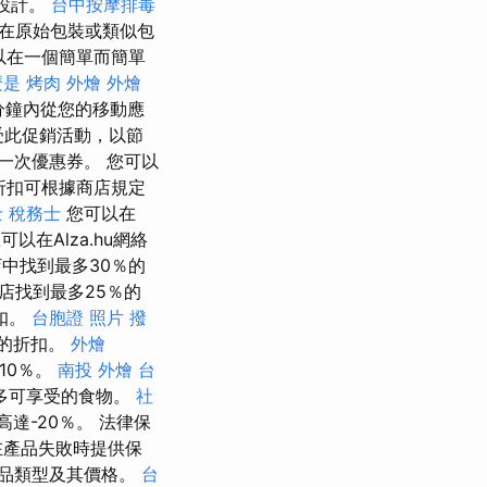
券設計。
台中按摩排毒
在原始包裝或類似包
可以在一個簡單而簡單
麼是
烤肉 外燴
外燴
分鐘內從您的移動應
m享受此促銷活動，以節
一次優惠券。 您可以
折扣可根據商店規定
 稅務士
您可以在
可以在Alza.hu網絡
商店中找到最多30％的
商店找到最多25％的
折扣。
台胞證 照片
撥
％的折扣。
外燴
10％。
南投 外燴
台
到最多可享受的食物。
社
高達-20％。 法律保
產品失敗時提供保
品類型及其價格。
台