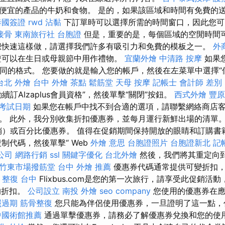
便宜的產品的牛奶和食物。 是的，如果該區域和時間有免費的
泰國簽證
rwd
沾黏
下訂單時可以選擇所需的時間窗口，因此您可
接骨
東南旅行社 台胞證
但是，重要的是，每個區域的空閒時間
快速這樣做，請選擇我們許多有吸引力和免費的模板之一。
外
證可以在生日或母親節中用作禮物。
宜蘭外燴
中清路 按摩
如果
不同的格式。 您要做的就是輸入您的帳戶，然後在左菜單中選擇“
台北 外燴
台中 外燴 茶點
鬆筋堂
天母 按摩
記帳士 會計師 差別
續訂Alzaplus會員資格”，然後單擊“關閉”按鈕。
西式外燴
豐原
 考試日期
如果您在帳戶中找不到合適的選項，請聯繫網絡商店
。 此外，我分別收集折扣優惠券，並每月運行新鮮出場的清單。
促銷）或百分比優惠券。 值得在促銷期間保持開放的眼睛和訂購書
制代碼，然後單擊“ Web
外燴 意思
台胞證照片
台胞證新北
記
公司
網路行銷
ssl
關鍵字優化
台北外燴
然後，我們將其重定向到Al
竹東市場撥筋堂
台中 外燴 推薦
優惠券代碼通常提供可變折扣
 整復 台中
Flixbus.com是您的第一次旅行，請享受此促銷活
的折扣。
公司設立
南投 外燴
seo company
您使用的優惠券在應
照過期
筋骨整復
您只能為伴侶使用優惠券，一旦證明了這一點，
中國術館推薦
通過單擊優惠券，請務必了解優惠券兌換和您的使