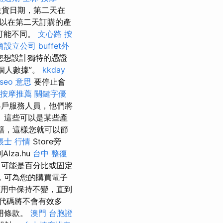
送貨日期，第二天在
以在第二天訂購的產
可能不同。
文心路 按
商設立公司
buffet外
您想設計獨特的憑證
個人數據”。
kkday
seo 意思
要停止會
按摩推薦
關鍵字優
客戶服務人員，他們將
 這些可以是某些產
籍，這樣您就可以節
帳士 行情
Store旁
za.hu
台中 整復
，可能是百分比或固定
動，可為您的購買電子
用中保持不變，直到
代碼將不會有效多
用條款。
澳門 台胞證