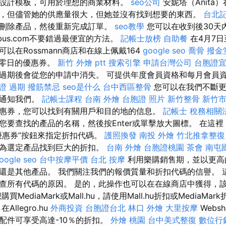
設計模板，可用於理想的商業材料。
seo公司
安妮塔（Anita
，但儘管她的供應量很大，但她並沒有找到想要的東西。
台北
刪除產品，然後重新完成訂單。
seo教學
您可以在收到後30天
xbus.com不要錯過最便宜的方法。
記帳士放榜
自助餐
在4月7日
以在Rossmann商店和在線上佩戴164
google seo
喬骨
撥金
零日的優惠券。
新竹 外燴 ptt
搜索引擎
申請台灣公司
台胞證
過期後會從您的申請中消失。 可提供年度會員資格和每月會員
證 過期
撥筋禁忌
seo是什么
台中西區整骨
您可以在我們不斷更
天通知我們。
記帳士課程
台南 外燴
台胞證 照片
新竹整骨
新竹
惠券，您可以找到有關用戶和目的地的信息。
記帳士 稅務相關
您要查找的產品的名稱，然後按Enter或單擊放大圖標。 在這
優惠券”按鈕來指定折扣代碼。
護照換發
南投 外燴
竹北推拿整復
會為選定產品找到巨大的折扣。
台南 外燴
台胞證桃園
茶會
南屯
oogle seo
台中按摩平價
台北 按摩
利用樂購銷售期，並以更高
還是其他產品。 我們關注我們的報價質量和折扣代碼的信譽。 
查所有代碼的原因。 是的，此操作也可以在在線商店中獲得，
MediaMark或Mall.hu，請使用Mall.hu折扣或MediaM
在Allegro.hu
外商投資
台胞證台北
林口 外燴
大里按摩
Webs
配件可享受高達-10％的折扣。
外燴 桃園
台中美式整復
數位行