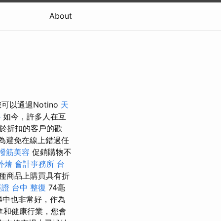
About
以通過Notino
天
心
如今，許多人在互
於折扣的客戶的歡
為避免在線上錯過任
撥筋美容
促銷購物不
外燴
會計事務所 台
各種商品上購買具有折
簽證
台中 整復
74毫
4中也非常好，作為
拿和健康行業，您會