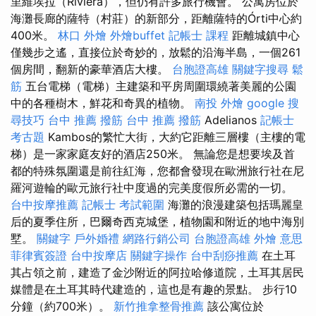
里維埃拉（Riviera），但仍有許多旅行機會。 公寓房位於
海灘長廊的薩特（村莊）的新部分，距離薩特的Órti中心約
400米。
林口 外燴
外燴buffet
記帳士 課程
距離城鎮中心
僅幾步之遙，直接位於奇妙的，放鬆的沿海半島，一個261
個房間，翻新的豪華酒店大樓。
台胞證高雄
關鍵字搜尋
鬆
筋
五台電梯（電梯）主建築和平房周圍環繞著美麗的公園
中的各種樹木，鮮花和奇異的植物。
南投 外燴
google 搜
尋技巧
台中 推薦 撥筋
台中 推薦 撥筋
Adelianos
記帳士
考古題
Kambos的繁忙大街，大約它距離三層樓（主樓的電
梯）是一家家庭友好的酒店250米。 無論您是想要埃及首
都的特殊氛圍還是前往紅海，您都會發現在歐洲旅行社在尼
羅河遊輪的歐元旅行社中度過的完美度假所必需的一切。
台中按摩推薦
記帳士 考試範圍
海灘的浪漫建築包括瑪麗皇
后的夏季住所，巴爾奇西克城堡，植物園和附近的地中海別
墅。
關鍵字
戶外婚禮
網路行銷公司
台胞證高雄
外燴 意思
菲律賓簽證
台中按摩店
關鍵字操作
台中刮痧推薦
在土耳
其占領之前，建造了金沙附近的阿拉哈修道院，土耳其居民
媒體是在土耳其時代建造的，這也是有趣的景點。 步行10
分鐘（約700米）。
新竹推拿整骨推薦
該公寓位於