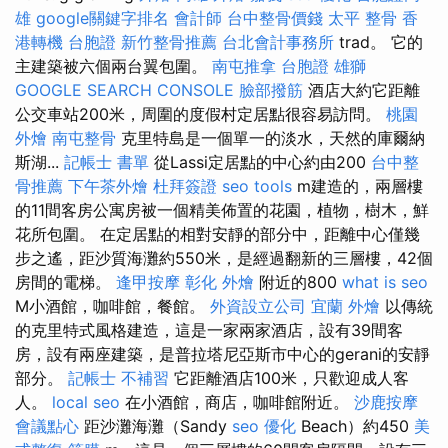
雄
google關鍵字排名
會計師
台中整骨價錢
太平 整骨
香
港轉機 台胞證
新竹整骨推薦
台北會計事務所
trad。 它的
主建築被六個兩台翼包圍。
南屯推拿
台胞證 雄獅
GOOGLE SEARCH CONSOLE
臉部撥筋
酒店大約它距離
公交車站200米，周圍的度假村定居點很容易訪問。
桃園
外燴
南屯整骨
克里特島是一個單一的淡水，天然的庫爾納
斯湖...
記帳士 書單
從Lassi定居點的中心約由200
台中整
骨推薦
下午茶外燴
杜拜簽證
seo tools
m建造的，兩層樓
的11間客房公寓房被一個精美佈置的花園，植物，樹木，鮮
花所包圍。 在定居點的相對安靜的部分中，距離中心僅幾
步之遙，距沙質海灘約550米，是經過翻新的三層樓，42個
房間的電梯。
逢甲按摩
彰化 外燴
附近的800
what is seo
M小酒館，咖啡館，餐館。
外資設立公司
宜蘭 外燴
以傳統
的克里特式風格建造，這是一家兩家酒店，設有39間客
房，設有兩座建築，是普拉塔尼亞斯市中心的gerani的安靜
部分。
記帳士 不補習
它距離酒店100米，只歡迎成人客
人。
local seo
在小酒館，商店，咖啡館附近。
沙鹿按摩
會議點心
距沙灘海灘（Sandy
seo 優化
Beach）約450
美