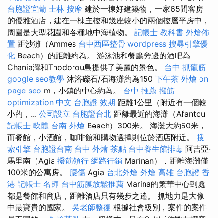
台胞證宜蘭
士林 按摩
建於一棟好建築物，一家65間客房
的優雅酒店，建在一棟主樓和幾座較小的兩個樓層平房中，
周圍是大型花園和各種地中海植物。
記帳士 教科書
外燴佈
置
距沙灘（Ammes
台中西區整骨
wordpress
搜尋引擎優
化
Beach）的距離約為。 游泳池和餐廳旁邊的酒吧為
Chania灣和Thodorou島提供了美麗的景色。
台中 抓龍筋
google seo教學
沐浴礫石/石海灘約為150
下午茶 外燴
on
page seo
m，小鎮的中心約為。
台中 推薦 撥筋
optimization 中文
台胞證 效期
距離1公里（附近有一個較
小的，...
公司設立
台胞證台北
距離最近的海灘（Afantou
記帳士 軟體
台南 外燴
Beach）300米。 海灘大約50米，
而餐館，小酒館，咖啡館和購物選擇則位於酒店附近。
搜
索引擎
台胞證台南
台中 外燴 茶點
台中養生館排毒
阿吉亞·
馬里南（Agia
撥筋領行
網路行銷
Marinan），距離海灘僅
100米的公寓房。
腰傷
Agia
台北外燴
外燴 高雄
台胞證 香
港
記帳士 名師
台中筋膜放鬆推薦
Marina的繁華中心到處
都是餐館和商店，距離酒店只有幾步之遙。 抓地力是大像
中最寶貴的國家。
吳老師整復
根據社會級別，案件的案件