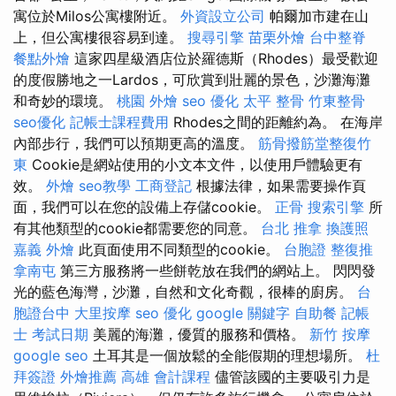
寓位於Milos公寓樓附近。
外資設立公司
帕爾加市建在山
上，但公寓樓很容易到達。
搜尋引擎
苗栗外燴
台中整脊
餐點外燴
這家四星級酒店位於羅德斯（Rhodes）最受歡迎
的度假勝地之一Lardos，可欣賞到壯麗的景色，沙灘海灘
和奇妙的環境。
桃園 外燴
seo 優化
太平 整骨
竹東整骨
seo優化
記帳士課程費用
Rhodes之間的距離約為。 在海岸
內部步行，我們可以預期更高的溫度。
筋骨撥筋堂整復竹
東
Cookie是網站使用的小文本文件，以使用戶體驗更有
效。
外燴
seo教學
工商登記
根據法律，如果需要操作頁
面，我們可以在您的設備上存儲cookie。
正骨
搜索引擎
所
有其他類型的cookie都需要您的同意。
台北 推拿
換護照
嘉義 外燴
此頁面使用不同類型的cookie。
台胞證
整復推
拿南屯
第三方服務將一些餅乾放在我們的網站上。 閃閃發
光的藍色海灣，沙灘，自然和文化奇觀，很棒的廚房。
台
胞證台中
大里按摩
seo 優化
google 關鍵字
自助餐
記帳
士 考試日期
美麗的海灘，優質的服務和價格。
新竹 按摩
google seo
土耳其是一個放鬆的全能假期的理想場所。
杜
拜簽證
外燴推薦
高雄 會計課程
儘管該國的主要吸引力是