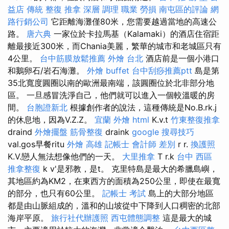
益店 傳統 整復 推拿 深層 調理 職業 勞損 南屯區的評論
網
路行銷公司
它距離海灘僅80米，您需要越過當地的高速公
路。
唐六典
一家位於卡拉馬基（Kalamaki）的酒店住宿距
離最接近300米，而Chania美麗，繁華的城市和老城區只有
4公里。
台中筋膜放鬆推薦
外燴 台北
酒店前是一個小港口
和鵝卵石/岩石海灘。
外燴 buffet
台中刮痧推薦ptt
島是第
35北寬度圓圈以南的歐洲最南端，該圓圈位於北非部分地
區。 一旦感冒洗淨自己，他們就可以進入一個較溫暖的房
間。
台胞證新北
根據創作者的說法，這種傳統是No.B.rk.j
的休息地，因為V.Z.Z。
宜蘭 外燴
html
K.v.t
竹東整復推拿
draind
外燴擺盤
筋骨整復
draink
google 搜尋技巧
val.gos早餐ritu
外燴 高雄
記帳士 會計師 差別
r r.
換護照
K.V.戀人無法想像他們的一天。
大里推拿
T r.k
台中 西區
推拿整復
k v'是邪教，是t。 克里特島是最大的希臘島嶼，
其地區約為KM2，在東西方的面積為250公里，即使在最寬
的部分，也只有60公里。
記帳士 考試
島上的大部分地區
都是由山脈組成的，溫和的山坡從中下降到人口稠密的北部
海岸平原。
旅行社代辦護照
西屯體態調整
這是最大的城