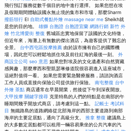
飛行預訂服務從數千個目的地中進行選擇。 如果您想在埃
及假期期間體驗該國永無止境的集市和市場，那麼Sharm
撥筋領行
El
自助式餐點外燴
massage near me
Sheikh就
是您的目的地。
雄獅 台胞證
台胞證宜蘭
網路行銷
新竹 外
燴
竹北博愛街 整復
舊城區忠實地保留了該國的文化特徵，
但近年來，海灘上有無數的傑出酒店，為遊客提供了難忘的
全景。
台中西屯區按摩推薦
由於該市擁有自己的國際機
場，因此您可以輕鬆地抓住埃及前往紅海的最後一刻。
外
商設立公司
seo 意思
如果您對埃及的文化遺產和自然寶藏
感興趣，那麼摩西和聖凱瑟琳修道院很容易進入這座城市，
這絕對值得一看。 如果您需要緊急醫療服務，請諮詢酒店
工作人員或直接向保險公司提供旅行保險。
南屯整復
台中
外燴 茶點
商店通常在早晨開業，然後從下午到深夜開放。
大甲按摩
關鍵字搜尋
克里特島的人們的特點是在南部的午
睡期間幾乎開放式商店，請考慮到這一點。
記帳士 考試科
目
無鐵路島的道路網絡從北部海岸的西部主要道路到南部
海岸的主要定居點，通向了高級分支。
推拿 整復
建議島上
的大多數定居點都可以租用一輛容易乘坐的公共汽車的汽