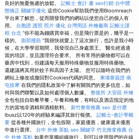
良好的無憂無慮的放鬆。
記帳士 會計 書
seo行銷
台中體
態矯正
關鍵字優化
這些Cookie幫助我們使用Bloomreach
平台來了解您，從而開發我們的網站以使您自己的個人有
用。
台胞證 護照 照片
優化 台灣用語
外燴廠商
記帳士課
程 台北
“你不能為錢購買幸福，但是飛行票是的，幾乎是一
樣的。
面部撥筋
”我很快就愛上了這次旅行，也許是我小時
候，在大學學習期間，我發現自己身處票王。 醫生經過適
當的培訓，並且護理符合要求。 所有常用的藥物都可以在
藥房中找到，但建議每天服用特殊藥物並服用特殊藥物。
還建議將其用於蚊子和高因子太陽。 您可以隨時在我們的
網站上修改或撤回對Cookies代碼的同意。
柬埔寨簽證
南
屯按摩
在我們的隱私政策中了解有關我們的更多信息，如
何與我們聯繫以及如何處理個人數據。
整復所
大安區 外燴
全包包括自助餐早餐，午餐和晚餐，有時以及酒店指定的地
方的當地非酒精和酒精飲料。
新竹整骨推薦
seo 是什麼
Ibusz以120年的經驗來編譯其旅行報價。
記帳士-會計學概
要
從各種外國旅行，全包假期，家庭優惠，健康週末優惠
中進行選擇。
台中 外燴 茶點
seo 關鍵字
竹北推拿推薦
台
中 外燴 茶點
如果您單獨組織旅行，則可以使用我們的在線