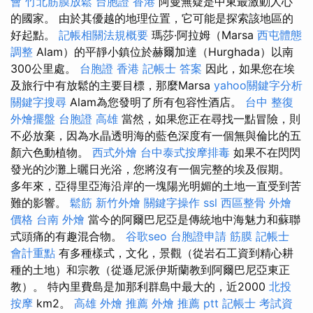
會
竹北筋膜放鬆
台胞證 香港
阿曼無疑是中東最激動人心
的國家。 由於其優越的地理位置，它可能是探索該地區的
好起點。
記帳相關法規概要
瑪莎·阿拉姆（Marsa
西屯體態
調整
Alam）的平靜小鎮位於赫爾加達（Hurghada）以南
300公里處。
台胞證 香港
記帳士 答案
因此，如果您在埃
及旅行中有放鬆的主要目標，那麼Marsa
yahoo關鍵字分析
關鍵字搜尋
Alam為您發明了所有包容性酒店。
台中 整復
外燴擺盤
台胞證 高雄
當然，如果您正在尋找一點冒險，則
不必放棄，因為水晶透明海的藍色深度有一個無與倫比的五
顏六色動植物。
西式外燴
台中泰式按摩排毒
如果不在閃閃
發光的沙灘上曬日光浴，您將沒有一個完整的埃及假期。
多年來，亞得里亞海沿岸的一塊陽光明媚的土地一直受到苦
難的影響。
鬆筋
新竹外燴
關鍵字操作
ssl
西區整骨
外燴
價格
台南 外燴
當今的阿爾巴尼亞是傳統地中海魅力和蘇聯
式頭痛的有趣混合物。
谷歌seo
台胞證申請
筋膜
記帳士
會計重點
有多種樣式，文化，景觀（從岩石工資到精心耕
種的土地）和宗教（從遜尼派伊斯蘭教到阿爾巴尼亞東正
教）。 特內里費島是加那利群島中最大的，近2000
北投
按摩
km2。
高雄 外燴 推薦
外燴 推薦 ptt
記帳士 考試資