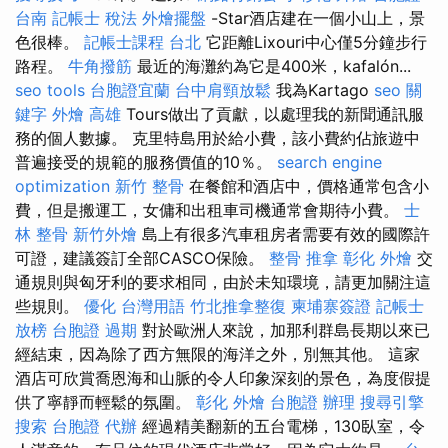
台南
記帳士 稅法
外燴擺盤
-Star酒店建在一個小山上，景
色很棒。
記帳士課程 台北
它距離Lixouri中心僅5分鐘步行
路程。
牛角撥筋
最近的海灘約為它是400米，kafalón...
seo tools
台胞證宜蘭
台中肩頸放鬆
我為Kartago
seo 關
鍵字
外燴 高雄
Tours做出了貢獻，以處理我的新聞通訊服
務的個人數據。 克里特島用於給小費，該小費約佔旅遊中
普遍接受的規範的服務價值的10％。
search engine
optimization
新竹 整骨
在餐館和酒店中，價格通常包含小
費，但是搬運工，女傭和出租車司機通常會期待小費。
士
林 整骨
新竹外燴
島上有很多汽車租房者需要有效的國際許
可證，建議簽訂全部CASCO保險。
整骨 推拿
彰化 外燴
交
通規則與匈牙利的要求相同，由於未知環境，請更加關注這
些規則。
優化 台灣用語
竹北推拿整復
柬埔寨簽證
記帳士
放榜
台胞證 過期
對於歐洲人來說，加那利群島長期以來已
經結束，因為除了西方無限的海洋之外，別無其他。 這家
酒店可欣賞喬恩海和山脈的令人印象深刻的景色，為度假提
供了寧靜而輕鬆的氛圍。
彰化 外燴
台胞證 辦理
搜尋引擎
搜索
台胞證 代辦
經過精美翻新的五台電梯，130臥室，令