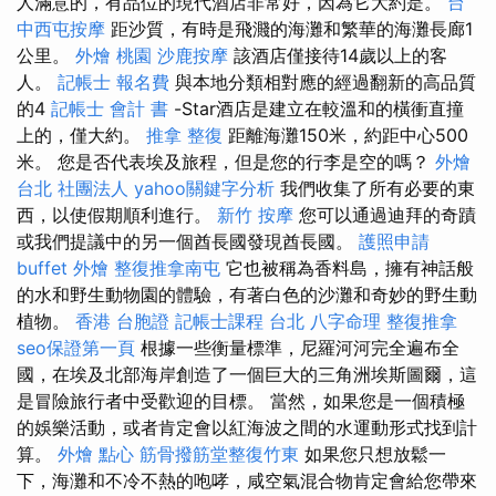
人滿意的，有品位的現代酒店非常好，因為它大約是。
台
中西屯按摩
距沙質，有時是飛濺的海灘和繁華的海灘長廊1
公里。
外燴 桃園
沙鹿按摩
該酒店僅接待14歲以上的客
人。
記帳士 報名費
與本地分類相對應的經過翻新的高品質
的4
記帳士 會計 書
-Star酒店是建立在較溫和的橫衝直撞
上的，僅大約。
推拿 整復
距離海灘150米，約距中心500
米。 您是否代表埃及旅程，但是您的行李是空的嗎？
外燴
台北
社團法人
yahoo關鍵字分析
我們收集了所有必要的東
西，以使假期順利進行。
新竹 按摩
您可以通過迪拜的奇蹟
或我們提議中的另一個酋長國發現酋長國。
護照申請
buffet 外燴
整復推拿南屯
它也被稱為香料島，擁有神話般
的水和野生動物園的體驗，有著白色的沙灘和奇妙的野生動
植物。
香港 台胞證
記帳士課程 台北
八字命理 整復推拿
seo保證第一頁
根據一些衡量標準，尼羅河河完全遍布全
國，在埃及北部海岸創造了一個巨大的三角洲埃斯圖爾，這
是冒險旅行者中受歡迎的目標。 當然，如果您是一個積極
的娛樂活動，或者肯定會以紅海波之間的水運動形式找到計
算。
外燴 點心
筋骨撥筋堂整復竹東
如果您只想放鬆一
下，海灘和不冷不熱的咆哮，咸空氣混合物肯定會給您帶來