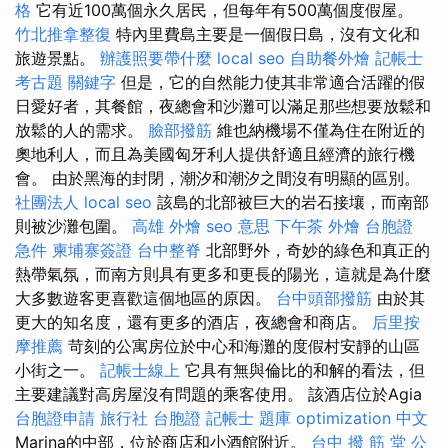
格
它有近100萬個永久居民，但每年有500萬個度假屋。
竹北推拿整復
特內里費島主要是一個假日島，沒有文化和
旅遊景點。
辦護照要帶什麼
local seo
自助餐外燴
記帳士
考古題
關鍵字
但是，它的自然能力使其非常適合活躍的假
日愛好者，其餐館，夜總會和沙灘可以滿足那些想要放鬆和
放鬆的人的需求。
臉部撥筋
維也納機場不僅為住在附近的
奧地利人，而且為美國匈牙利人提供舒適且經濟的旅行機
會。 由於黑海的封閉，潮汐和潮汐之間沒有明顯的區別。
社團法人
local seo
該島的北部被巨大的岩石接壤，而南部
則被沙灘包圍。
高雄 外燴
seo 意思
下午茶 外燴
台胞證
急件
柬埔寨簽證
台中整脊
北部野外，奇妙的綠色和真正的
熱帶氣氛，而南方則具有更多和更長的陽光，這就是為什麼
大多數遊客更喜歡這個地區的原因。
台中頭部撥筋
由於其
更大的知名度，還有更多的酒店，夜總會和商店。
后里按
摩推薦
苛刻的公寓房位於中心和海灘的度假村安靜的山區
小街之一。
記帳士線上
它具有無與倫比的和解的看法，但
主要建議對高房屋沒有問題的乘客使用。 該酒店位於Agia
台胞證申請
旅行社 台胞證
記帳士 題庫
optimization 中文
Marina的中部，位於商店和小酒館附近。
台中 撥 筋 堂 公