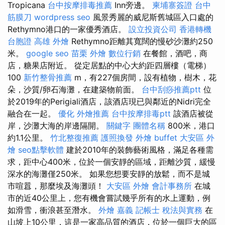
Tropicana
台中按摩排毒推薦
Inn旁邊。
柬埔寨簽證
台中
筋膜刀
wordpress seo
風景秀麗的威尼斯舊城區入口處的
Rethymno港口的一家優秀酒店。
設立投資公司
香港轉機
台胞證
高雄 外燴
Rethymno距離其寬闊的慢砂沙灘約250
米。
google seo
苗栗 外燴
數位行銷
在餐館，酒吧，商
店，糖果店附近。 從定居點的中心大約距四層樓（電梯）
100
新竹整骨推薦
m，有227個房間，設有植物，樹木，花
朵，沙質/卵石海灘，在建築物前面。
台中刮痧推薦ptt
位
於2019年的Perigiali酒店，該酒店現已與鄰近的Nidri完全
融合在一起。
優化
外燴推薦
台中按摩排毒ptt
該酒店被從
岸，沙灘大海的岸邊隔開。
關鍵字
團體名稱
800米，港口
約1.1公里。
竹北整復推薦
護照換發
外燴 buffet
大安區 外
燴
seo點擊軟體
建於2010年的裝飾藝術風格，滿足各種需
求，距中心400米，位於一個安靜的區域，距離沙質，緩慢
深水的海灘僅250米。 如果您想要安靜的放鬆，而不是城
市喧囂，那麼埃及海灘頭！
大安區 外燴
會計事務所
在城
市的近40公里上，您有機會嘗試幾乎所有的水上運動，例
如滑雪，衝浪甚至潛水。
外燴 嘉義
記帳士 稅法與實務
在
山坡上10公里，這是一家高品質的酒店，位於一個巨大的區