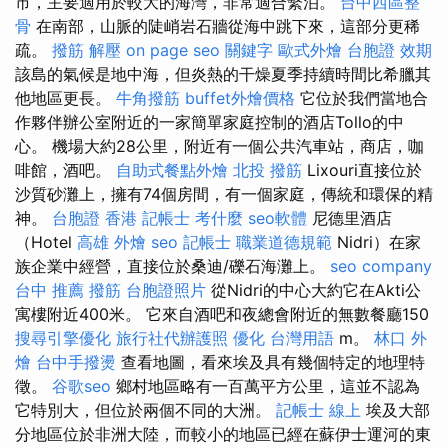
市，主要適用於較大的海灣，非常適合繫泊。
台中西區整
骨
在南部，山脈的陡峭岩石牆從海中跳下來，這部分更稀
疏。
撥筋 解壓
on page seo
關鍵字
歐式外燴
台胞證 效期
該島的氣候是地中海，但炎熱的干燥夏季持續時間比希臘其
他地區更長。
牛角撥筋
buffet外燴價格
它位於我們當地合
作夥伴辦公室附近的一家簡單家庭控制的酒店Tollo的中
心。 機場大約28公里，附近有一個公共汽車站，商店，咖
啡館，酒吧。
自助式餐點外燴
北投 撥筋
Lixouri直接位於
沙質砂灘上，擁有74個房間，有一個家庭，傳統和環保的精
神。
台胞證 香港
記帳士 考什麼
seo軟體
尼德里酒店
（Hotel
高雄 外燴
seo
記帳士 職業道德規範
Nidri）在家
族企業中經營，直接位於桑迪/礫石海灘上。
seo company
台中 推薦 撥筋
台胞證照片
從Nidri的中心大約它在Akti公
寓樓附近400米。 它來自酒吧和夜總會附近的無數餐廳150
搜尋引擎優化
旅行社代辦護照
優化 台灣用語
m。
林口 外
燴
台中手撥燙
查看地圖，看來埃及具有幾個特定的地理特
徵。
谷歌seo
鄉村地區略有一百萬平方公里，這並不認為
它特別大，但位於兩個不同的大洲。
記帳士 線上
埃及大部
分地區位於非洲大陸，而較小的地區已經在蘇伊士運河的東