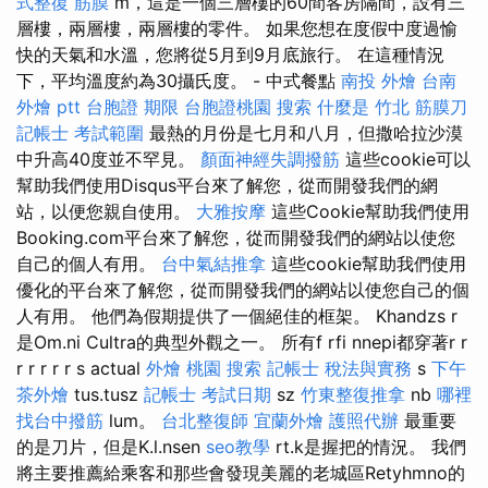
式整復 筋膜
m，這是一個三層樓的60間客房隔間，設有三
層樓，兩層樓，兩層樓的零件。 如果您想在度假中度過愉
快的天氣和水溫，您將從5月到9月底旅行。 在這種情況
下，平均溫度約為30攝氏度。 - 中式餐點
南投 外燴
台南
外燴 ptt
台胞證 期限
台胞證桃園
搜索
什麼是
竹北 筋膜刀
記帳士 考試範圍
最熱的月份是七月和八月，但撒哈拉沙漠
中升高40度並不罕見。
顏面神經失調撥筋
這些cookie可以
幫助我們使用Disqus平台來了解您，從而開發我們的網
站，以便您親自使用。
大雅按摩
這些Cookie幫助我們使用
Booking.com平台來了解您，從而開發我們的網站以使您
自己的個人有用。
台中氣結推拿
這些cookie幫助我們使用
優化的平台來了解您，從而開發我們的網站以使您自己的個
人有用。 他們為假期提供了一個絕佳的框架。 Khandzs r
是Om.ni Cultra的典型外觀之一。 所有f rfi nnepi都穿著r r
r r r r r s actual
外燴 桃園
搜索
記帳士 稅法與實務
s
下午
茶外燴
tus.tusz
記帳士 考試日期
sz
竹東整復推拿
nb
哪裡
找台中撥筋
lum。
台北整復師
宜蘭外燴
護照代辦
最重要
的是刀片，但是K.l.nsen
seo教學
rt.k是握把的情況。 我們
將主要推薦給乘客和那些會發現美麗的老城區Retyhmno的