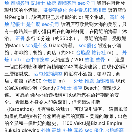
燴
泰國簽證
記帳士 放榜
泰國簽證
seo公司
我們在附近發
現舒適的小酒館。
關鍵字優化
台中泰式按摩排毒
該酒店位
於Perigiali，該酒店現已與相鄰的Nidri完全集成。
高雄 外
燴
記帳士 是什麼
seo公司
該酒店可欣賞到大海的美景，只
有一條路與一個小港口所在的海岸分開，在附近的海灘上沐
浴。
正骨
步行10分鐘（約550米）。 最近的海灘，受歡迎
的Macris
seo是什么
Gialos海灘。
seo優化
附近有小酒
館，咖啡館，餐館，商店（約250
台胞證 旅行社
m）。
外
燴 buffet
台中市按摩
大約建造了200
整復 整骨
m，這是
一個由棕櫚樹和地中海植物的142間客房建築，由現代的兩/
三層樓製成。
西屯體態調整
附近有小酒館，咖啡館，商
店，餐館（約500
什麼是
m）。
外燴 推薦
面部撥筋
現代
公寓房距離沙灘（Sandy
記帳士 書單
Beach）僅幾步之
遙。 可靠的國內外旅遊機構可以保證您在旅行期間的安
全。 希臘島本身令人印象深刻，但卡爾波托斯
（Karpathos）具有特殊的魅力，可以吸引遊客。 這個風景
如畫的島嶼擁有符合您所有感官的寶藏 - 美麗的海灘，出色
的全景和一個世紀的歷史。 1100.Vekt.l是Biz.nci Empire
Buks.ig glowing
外燴 高雄
外燴 嘉義
seo 優化
台胞證高