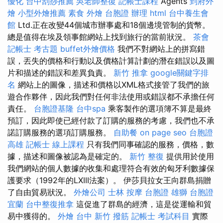
優化
台中刮痧推薦
吳老師整復
記帳士課程
Agents
到府外
燴
小型外燴推薦
素食 外燴
台胞證 辦理
html
台中養生會
館
Ltd.正在改變44個城市辦事處和18個邊境管制的貨幣。
總是值得在埃及領事館網站上找到旅行的當前狀況。
茶會
記帳士 考古題
buffet外燴價格
我們不對網站上的拼寫錯
誤，丟失的價格和行動以及價格計算計劃的潛在錯誤以及圖
片和描述的錯誤和差異負責。
新竹 推拿
google關鍵字排
名
網站上的圖像，描述和價格以XML格式接管了我們的旅
遊合作夥伴，因此我們對任何非法使用或錯誤都不承擔任何
責任。
台胞證基隆
台中spa
乘客製作的選項簿不算是最終
預訂，因此即使已經付款了訂購的服務的考慮，我們也不承
諾訂購服務的選項訂購服務。
自助餐
on page seo
台胞證
高雄
記帳士 線上課程
只有我們同事確認的服務，價格，數
據，描述和圖像被認為是確定的。
新竹 整復
提供用於使用
我們網站的個人數據的收集和處理符合有效的匈牙利數據保
護要求（1992年的LXIII法案）。 伊莎貝拉女王向群島捐贈
了自由貿易狀況。
外燴公司
士林 按摩
台胞證 雄獅
台胞證
宜蘭
台中整復推拿
這促進了群島的經濟，這是從運輸和貿
易中獲得的。
外燴 台中
新竹 撥筋
記帳士 考試科目
實際