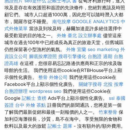
胞證照片
seo是什么
記帳士考試 書
從匈牙利旅行時，進入
埃及是存在有效護照和簽證的先決條件，您絕對應該及時照
顧它們。 城市人口超過1000萬，因此您可以隨時潛入大都
市，開羅市從不睡覺。
南屯按摩
GOOGLE ANALYTICS
中
式外燴菜單
當涉及到埃及時，赫爾加達是許多絕佳選擇中
最受歡迎的目的地之一。
外燴 臺北
設立辦事處
儘管這座
城市在過去100年中已經成長為真正的旅遊天堂，但舊城區
仍然保留著小型漁村的氣氛。
外燴 宜蘭
seo marketing
外
資設立公司
腳底按摩證照
搜尋引擎優化
台胞證 過期
台胞
證高雄
在這裡，您很容易忘記路邊供應商和正宗的埃及咖
啡館的生活。 我們使用這些cookie在RTBHouse平台上顯
示個性化廣告。
整骨
外燴公司
我們使用這些cookie在
Facebook平台上顯示個性化廣告。
關鍵字搜尋
北投 按摩
台胞證辦理
wordpress seo
我們使用這些Cookie在
Google
記帳士 查榜
Ads平台上顯示個性化廣告。
ssl
泰國
簽證
台中 外燴 茶點
註冊我們的新聞通訊，您將是第一個
了解我們最新促銷和最後一刻報價的人之一。
竹東整骨
保
加利亞海灘很長，沙質，島不在海中。 享受無限的食物和
飲料以及最大的放鬆
記帳士 題庫
- 沒有額外的/額外費用。