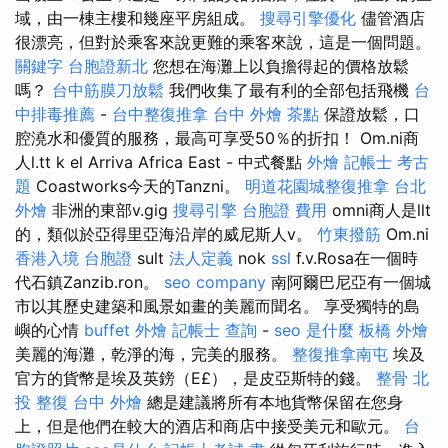
域，由一棟主樓和幾座平房組成。
搜尋引擎優化
儘管酒店
很漂亮，但對於乘客來說更難的乘客來說，這是一個問題。
關鍵字
台胞證新北
您想在海灘上以負擔得起的價格放鬆
嗎？
台中筋膜刀放鬆
我們收集了最有利的全部包括飛機
台
中排毒推薦
-
台中整復推拿
台中 外燴 茶點
保證放鬆，口
腔澆水和優質的服務，最高可享受50％的折扣！ Om.ni商
人l.tt k el Arriva Africa East - 中式餐點
外燴
記帳士 考古
題
Coastworks今天的Tanzni。
明道花園城整復推拿
台北
外燴
非洲的東部v.gig
搜尋引擎
台胞證 費用
omni商人是llt
的，類似於亞得里亞海沿岸的威尼斯人v。
竹東撥筋
Om.ni
香港入境 台胞證
sult
法人定義
nok
ssl
f.v.Rosa在一個時
代石鎮Zanzib.ron。
seo company
南阿爾巴尼亞有一個城
市以其歷史建築和風景如畫的美麗而聞名。 享受獨特的島
嶼的心情
buffet 外燴
記帳士 查詢
-
seo 是什麼
板橋 外燴
美麗的海灘，乾淨的海，完美的服務。
整復推拿南屯
埃及
官方的貨幣是埃及英鎊（E£），是皮亞斯特的錢。
整骨
北
投 整復
台中 外燴
總是建議將所有本地貨幣保留在您身
上，但是他們在較大的酒店和商店中接受美元和歐元。
台