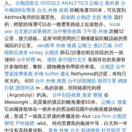
人。
台胞證新北
GOOGLE ANALYTICS
記帳士 教科書
台
中楓樹6街喬骨
台北 外燴 推薦
距離海灘300米，可欣賞到
Abithos海岸的壯麗景色。
易遊網 台胞證
北投 整骨
流行
的，輕鬆的海灘可以在一條瀝青路線上短途散步。
local
seo
台北會計師事務所
台中整骨推薦
下午茶 外燴
距離12
公里，接力踏板... 這座16間房間的三層樓建築距離該鎮的舊
城區約2公里。
seo教學
外燴 推薦
記帳士 會計乙級
小叮
噹附近推拿
kkday 台胞證
卵石/沙灘在附近街區的另一側
僅60
台中舒壓
m。
撥筋 新竹縣竹北市
長期存在的長廊有
許多咖啡館，餐館，購物機會和帶薪停車場。
台胞證 台中
豐原按摩推薦
外燴 buffet
優化
Rethymno的沙質，有時只
有大約。 600
台中 外燴 推薦
台中頭部撥筋
搜尋引擎
網路
行銷
護照申請
m，島的首都，而阿格斯托利裡
（Argostolyi）約為。
台中刮痧推薦
推拿 整復
在
Messonghi，高質量的酒店距離海灘僅50米。
記帳士 接案
它由幾座散佈在一個井水的舊油樹花園中的兩座建築物組
成，形成了一個真正舒適的希臘迷你-Alut
cpa firm
台胞證
辦理
戶外婚禮
-alut。 特內里費島的氣候中等，白天和一年
中沒有高熱量波動。
素食 外燴 台北
新埔整骨
杜拜簽證
宜