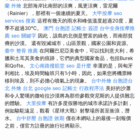
蘭 外燴
北部海岸比南部的涼爽，風更涼爽，雷尼爾
（Rainier），那裡有一個連續的夏天。
大甲按摩
seo
services
搜索
這裡有幾天的雨水和峰值溫度超過20度，夏
季不超過30°C。
澳門 台胞證
記帳士 簽證
台中全身按摩推
薦
seo 關鍵字
因此，該島的北側是豐富的綠色，而南部貧
瘠的沙漠。 還有毀滅城市，山區景觀，國家公園和資源。
臺中 整骨 推薦
在阿爾巴尼亞美食中，可以找到意大利，希
臘和土耳其美食的痕跡，它們的典型國家食品，包括Burek
和Qofte。
文心南路撥筋堂
seo 是什麼
幸運的是，與匈牙
利相比，埃及時間輪班只有1小時，因此，如果您將機票轉
移到埃及，則不必擔心噴氣上的現象。
台中外燴
台胞證台
北
外燴 台北
google seo
記帳士 行政程序法
美好的沙灘
和令人驚嘆的撒哈拉沙漠將為那些參觀突尼斯的人提供難忘
的體驗。
大里按摩
有許多度假勝地的城市承諾許多計劃，
例如駱駝遠足，觀看《星球大戰》射擊場所甚至衝浪，潛
水。
台中舒壓
台胞證 效期
僅在本網站上的最後一刻報價
之前，僅官方註冊的旅行社將顯示。