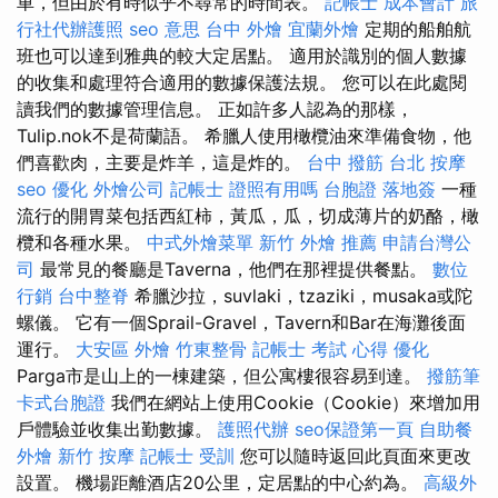
車，但由於有時似乎不尋常的時間表。
記帳士 成本會計
旅
行社代辦護照
seo 意思
台中 外燴
宜蘭外燴
定期的船舶航
班也可以達到雅典的較大定居點。 適用於識別的個人數據
的收集和處理符合適用的數據保護法規。 您可以在此處閱
讀我們的數據管理信息。 正如許多人認為的那樣，
Tulip.nok不是荷蘭語。 希臘人使用橄欖油來準備食物，他
們喜歡肉，主要是炸羊，這是炸的。
台中 撥筋
台北 按摩
seo 優化
外燴公司
記帳士 證照有用嗎
台胞證 落地簽
一種
流行的開胃菜包括西紅柿，黃瓜，瓜，切成薄片的奶酪，橄
欖和各種水果。
中式外燴菜單
新竹 外燴 推薦
申請台灣公
司
最常見的餐廳是Taverna，他們在那裡提供餐點。
數位
行銷
台中整脊
希臘沙拉，suvlaki，tzaziki，musaka或陀
螺儀。 它有一個Sprail-Gravel，Tavern和Bar在海灘後面
運行。
大安區 外燴
竹東整骨
記帳士 考試 心得
優化
Parga市是山上的一棟建築，但公寓樓很容易到達。
撥筋筆
卡式台胞證
我們在網站上使用Cookie（Cookie）來增加用
戶體驗並收集出勤數據。
護照代辦
seo保證第一頁
自助餐
外燴
新竹 按摩
記帳士 受訓
您可以隨時返回此頁面來更改
設置。 機場距離酒店20公里，定居點的中心約為。
高級外