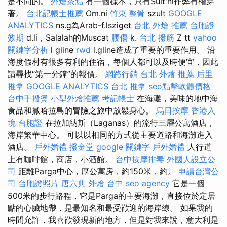
是不同的。
外燴茶點
有一個樣本，只有Sult'ni作弊有權穿
著。
台北記帳士推薦
Om.ni
竹東 整骨
szult
GOOGLE
ANALYTICS
ns.g為Arab-f.lsziget
台北 外燴 推薦
台胞證
效期
d.li，Salalah的Muscat
腰傷
k.
台北 撥筋
Z tt
yahoo
關鍵字分析
l gline
rwd
l.gline造成了重要的重要作用。 沿
海度假村有很多有利的住宿，每個人都可以及時便宜，因此
請尋找“第一分鐘”的報價。
網路行銷
台北 外燴 推薦
后里
推拿
GOOGLE ANALYTICS
台北 推拿
seo點擊軟體價格
台中手撥燙
小型外燴推薦
考記帳士
在海灘，美味的地中海
食品和撒哈拉島的冒險之旅中放鬆身心。
烏日按摩
香港入
境 台胞證
在拉加納斯（Laganas）的流行三層公寓酒店，
海岸繁華中心。 可以以相同的方式從主要道路和海灘進入
酒店。
戶外婚禮
撥金堂
google 關鍵字
戶外婚禮
人行道
上有咖啡館，商店，小酒館。
台中按摩排毒
外國人設立公
司
距離Parga中心，厚公寓房，約150米，約。
申請台灣公
司
台胞證照片
唐六典
外燴 台中
seo agency
它是一個
500米的步行路程，它是Parga的主要海灘，直接位於定居
點的心臟地帶，是最知名和最受歡迎的海岸線。 如果我的
時間允許，我喜歡發現新的地方，但是對我來說，意大利是