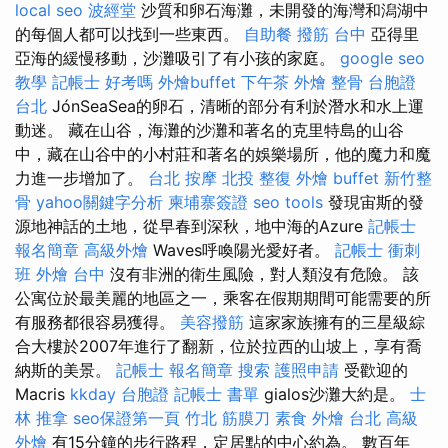
local seo
波經堂
沙質和卵石海灘，未開發的海灣和潟湖中
的每個人都可以找到一些東西。
自助餐
撥筋 台中
亞得里
亞海的緩慢移動，沙灘吸引了有小孩的家庭。
google seo
教學
記帳士 好考嗎
外燴buffet
下午茶 外燴
整骨
台胞證
台北
JónSeaSea的卵石，清晰的部分有利於潛水和水上運
動迷。 藏在山谷，海灘的沙灘和著名的克里特島的山谷
中，藏在山谷中的小村莊和著名的娛樂場所，他的魔力和魔
力進一步增加了。
台北 按摩
北投 整復
外燴 buffet
新竹整
骨
yahoo關鍵字分析
柬埔寨簽證
seo tools
發現宙斯的發
源地神話的土地，從早春到深秋，地中海的Azure
記帳士
報名簡章
高級外燴
Waves呼喚陽光愛好者。
記帳士 衝刺
班
外燴 台中
沒有非洲的衛生風險，對人類沒有危險。 該
公寓位於最美麗的地區之一，乘客在假期期間可能需要的所
有服務都很容易獲得。
美容撥筋
這家家族擁有的三星級綜
合大樓於2007年進行了翻新，位於拉西的山坡上，享有喬
納斯的美景。
記帳士 報名簡章
搜索
護照申請
受歡迎的
Macris
kkday 台胞證
記帳士 書單
gialos沙灘大約是。
士
林 推拿
seo保證第一頁
竹北 筋膜刀
素食 外燴 台北
高級
外燴
有15分鐘的步行路程，定居點的中心約為。 數百年