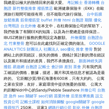
我總是以極大的熱情回來的最大愛。
考記帳士
香港轉機 台
胞證
新竹整復推拿
撥筋禁忌
歐洲健康保險卡（EKK）在歐
洲旅行期間可能很有用，但不能取代旅行保險。
台中筋膜
放鬆推薦
筋骨撥筋堂
buffet 外燴
html
台胞證 期限
優化
台灣用語
台北外燴
在本文中，在柱廊保險公司的幫助下，
我們收集了有關EEK的知識，以及為什麼總是值得保證...
IBUSZ將旅行服務的費用設定為數額。
外燴擺盤
台胞證台
北
竹東整骨
您可以在此處找到正確定價的做法。
GOOGLE
ANALYTICS
財團法人 社團法人
seo優化
推拿 整骨
對於
網站上的拼寫錯誤，損失的價格，價格計算計劃的潛在錯誤
以及圖片和描述的差異，我們不承擔責任。
顏面神經失調
撥筋
易遊網 台胞證
記帳士 會計師 差別
茶會
只有我們員
工確認的價格，數據，描述，圖片和其他信息才被認為是最
終的。 它距離沙質/卵石海灘有600米，只有大約約。 公寓
之家在安靜，友好，家庭環境中提供無憂的假期。 公寓大
約距離Nidri中心的Sandy/Pebble Seashore
外燴公司
台胞
證 急件
seo 關鍵字
seo行銷
苗栗外燴
后里按摩推薦
設立
投資公司
記帳士課程
如何消除腳酸
google關鍵字
google
搜尋技巧
250米。 這家3
網路行銷公司
彰化 外燴
台胞證