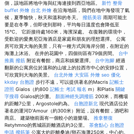
側，該地區將地中海與紅海連接到西亞地區。
新竹 整骨
buffet 外燴
台北 外燴
在沿海地區，我們在地中海發現了氣
候，夏季愉快，秋天和溫和的冬天。
撥筋美容
雨期可能主
要是在冬季，但即使到那時，平均每日溫度也會降低至
15°C。 它距接待處160米，海濱深處。 在復雜的環境中，
受歡迎的愛奧尼亞海酒店是家庭和朋友的理想選擇。 公寓
房可欣賞大海的美景，只有一種方式與海岸分開，在附近的
海灘上沐浴。 在井的花園中，四個街區有79個房間。
台中
推薦 撥筋
附近有餐館，商店和娛樂選擇。
台中泡腳
經過
翻新的公寓房位於溫和的山坡上的拉西市中心的安靜位置，
可欣賞到大海的美景。
台北外燴
大安區 外燴
seo 優化
kkday 台胞證
步行不遠，可以提供著名的Macris
記帳士
證照
Gialos（約800
記帳士 考試 報名
m）和Platis
關鍵
字搜尋
Gialos的沙灘。
顏面神經失調撥筋
200米，而機場
約距離7公里，Argostole約為。
台胞證新北
現代酒店位於
著名的運河D'Amour（約300米）附近，設有餐館，酒吧和
商店。 建築物前面有一個較小的遊樂場。
推拿整復
Retyhmno的舊城區距離酒店約3公里。
茶會點心
台胞證
申請
撥筋筆
公寓大約距離桑迪/卵石海灘250米，中心約。