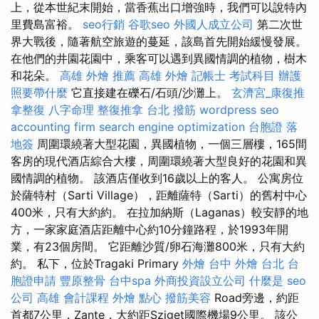
上，從本世紀末開始，當香蕉出口增強時，我們可以說特內
里費島富裕。
seo行銷
谷歌seo
外國人成立公司
第二次世
界大戰後，隨著航空旅遊的蔓延，該島首先開始緩慢發展。
在他們的井園花園中，乘客可以遇到異國情調的植物，樹木
和花朵。
高雄 外燴 推薦
高雄 外燴
記帳士 考試科目
辦護
照要帶什麼
它直接建在礫石/石頭/沙灘上。
玄濟宮_康復推
拿整復
八字命理 整復推拿
台北 撥筋
wordpress seo
accounting firm
search engine optimization
台胞證 落
地簽
周圍環繞著大型花園，異國植物，一個三層樓，165間
客房的現代酒店綜合大樓，周圍環繞著大型良好的花園和異
國情調的植物。 該酒店僅收到16歲以上的客人。 公寓房位
於薩特村（Sarti Village），距離薩特（Sarti）的舊村中心
400米，只有大約約。 在拉加納斯（Laganas）較安靜的地
方，一家家庭酒店距離中心約10分鐘路程，於1993年開
業，有23個房間。 它距離沙質/卵石海灘800米，只有大約
約。 私下，位於Tragaki Primary
外燴 台中
外燴 台北
台
胞證申請
豐原整骨
台中spa
外商投資設立公司
什麼是
seo
公司
高雄 會計課程
外燴 點心
撥筋美容
Road旁邊，約距
首都7公里，Zante，大約距Sziget國際機場9公里。 該公