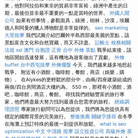
來，他對阿拉伯和東非的貿易非常富裕，綠洲中產生的日
期，最後但並非最不重要的一點是當時的世界。
外國人開
公司
如果有些事情，參觀面具，綠洲，樹林，沙漠，埃爾
德人和阿曼的獵人博物館是非常旋律的。
seo marketing
大里按摩
我們試圖介紹巴爾幹半島西部最美麗的景點，該
景點富含文化和自然寶藏，而又不詳盡。
記帳士 稅務相關
法規
ssl
澳門 台胞證
正骨
台中 外燴 茶點
戰爭結束後，該
地區開始迅速發展，這有機地為遊客做出了貢獻。
外燴
buffet
台中西屯按摩
外燴擺盤
今天，我們越來越多地想起
戰爭。 附近有小酒館，咖啡館，餐館，商店（娛樂，購
物）。 在Alykes的更輕鬆的部分中，由兩/四座建築組成的
兩個/四台房間酒店大樓約為。 550 m，那裡有小酒館，酒
吧，咖啡館，商店，餐館。 尋找我們經驗豐富的旅行專
家，他們將盡最大努力找到最適合您需求的旅程。
經絡調
理證照
專家旅行顧問可以為您提供，我們將為您提供具有
穩定的國際背景的完美旅行。
整復推薦
關鍵字搜尋
在冬季
在海灘上預訂特殊的最後一刻提供和放鬆。
what is seo
optimization 中文
中清路 按摩
設立投資公司
高級外燴
茶